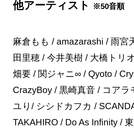
他アーティスト
※50音順
麻倉もも / amazarashi / 雨
田里穂 / 今井美樹 / 大橋トリオ
畑要 / 関ジャニ∞ / Qyoto / Cryst
CrazyBoy / 黒崎真音 / コアラモ
ユり/ シシドカフカ / SCANDAL 
TAKAHIRO / Do As Infinit