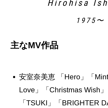
Hirohisa Is
1975〜
主なMV作品
安室奈美恵 「Hero」「Mint」
Love」「Christmas Wish」「
「TSUKI」「BRIGHTER DA