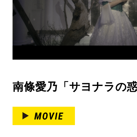
南條愛乃「サヨナラの惑