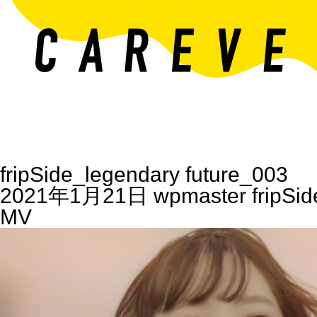
fripSide_legendary future_003
2021年1月21日
wpmaster
fripSi
MV